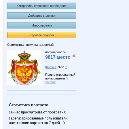
Отправить приватное сообщение
Добавить в друзья
Игнорировать
Сделать подарок
Совместная покупка: взрослый
популярность:
-4
9817 место
↓
рейтинг
2633
?
Привилегированный
пользователь
5
уровня
Статистика портрета:
сейчас просматривают портрет - 0
зарегистрированные пользователи
посетившие портрет за 7 дней - 0