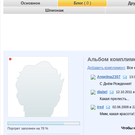
Основное
Блог
( 0 )
Др
Шпионаж
Альбом комплим
Добавить комплимент
. Все
Angelina2307
13.
С Днём Рождения!
djabel
12.10.2011 в
Какая прелесть...
ired
02.06.2009 в 2
Ммм, какая красота!:
Чтобы 
Портрет заполнен на 78 %